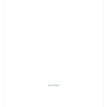
Previous
Next
pulicidad