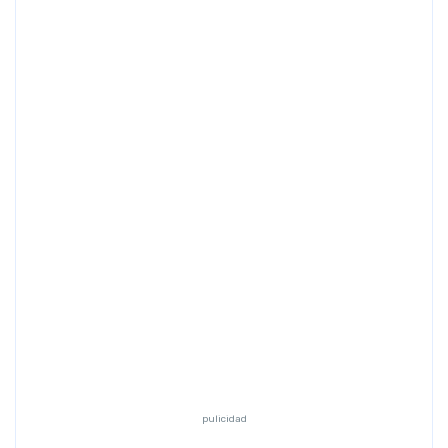
Previous
Next
pulicidad