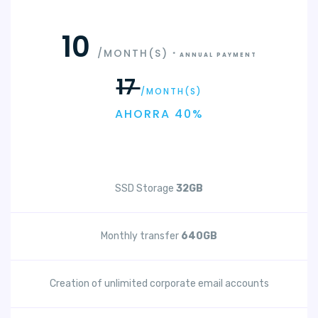
10
/MONTH(S)
* ANNUAL PAYMENT
17
/MONTH(S)
AHORRA 40%
SSD Storage
32GB
Monthly transfer
640GB
Creation of unlimited corporate email accounts