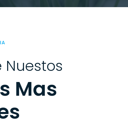
IA
e Nuestos
os Mas
es